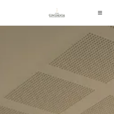
ODALAR
RESTORAN
ETKINLIKLER
SAĞLIK
GALERI
GAZIANTEP
HAKKIMIZDA
KARIYER
TR
EN
AR
İLETIŞIM