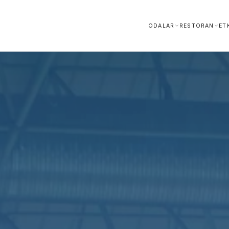
ODALAR
ODALAR
RESTORAN
ET
RESTORAN
ETKINLIKLER
SAĞLIK
GALERI
GAZIANTEP
HAKKIMIZDA
KARIYER
TR
EN
AR
İLETIŞIM