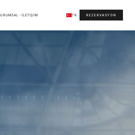
KURUMSAL
İLETIŞIM
TR
REZERVASYON